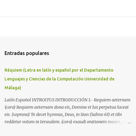
Entradas populares
Réquiem (Letra en latín y español por el Departamento
Lenguajes y Ciencias de la Computación Universidad de
Málaga)
Latín Español INTROITUS INTRODUCCIÓN 1.- Requiem aeternam
(coro) Requiem aeternam dona eis, Domine et lux perpetua luceat
eis. (soprano) Te decet hymnus, Deus, in Sion (Salmo 63) et tibi
reddetur votum in Ierusalem. (coro) exaudi orationem meam, ad te
omnis caro veniet. Dales el descanso eterno, Señor, y que la luz