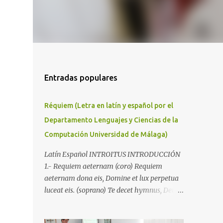
Entradas populares
Réquiem (Letra en latín y español por el
Departamento Lenguajes y Ciencias de la
Computación Universidad de Málaga)
Latín Español INTROITUS INTRODUCCIÓN
1.- Requiem aeternam (coro) Requiem
aeternam dona eis, Domine et lux perpetua
luceat eis. (soprano) Te decet hymnus, Deus,
in Sion (Salmo 63) et tibi reddetur votum in
Ierusalem. (coro) exaudi orationem meam,