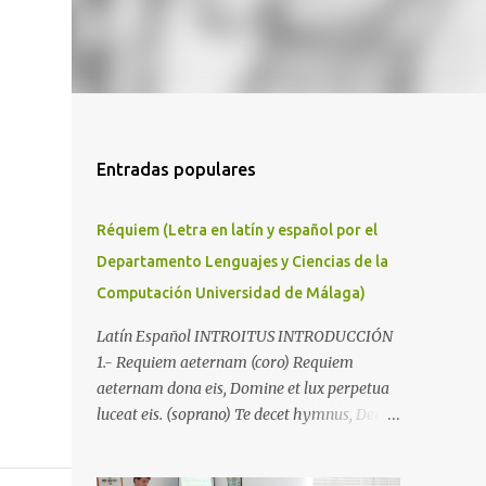
Entradas populares
Réquiem (Letra en latín y español por el
Departamento Lenguajes y Ciencias de la
Computación Universidad de Málaga)
Latín Español INTROITUS INTRODUCCIÓN
1.- Requiem aeternam (coro) Requiem
aeternam dona eis, Domine et lux perpetua
luceat eis. (soprano) Te decet hymnus, Deus,
in Sion (Salmo 63) et tibi reddetur votum in
Ierusalem. (coro) exaudi orationem meam,