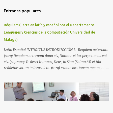
Entradas populares
Réquiem (Letra en latín y español por el Departamento
Lenguajes y Ciencias de la Computación Universidad de
Málaga)
Latín Español INTROITUS INTRODUCCIÓN 1.- Requiem aeternam
(coro) Requiem aeternam dona eis, Domine et lux perpetua luceat
eis. (soprano) Te decet hymnus, Deus, in Sion (Salmo 63) et tibi
reddetur votum in Ierusalem. (coro) exaudi orationem meam, ad te
omnis caro veniet. Dales el descanso eterno, Señor, y que la luz
perpetua los ilumine. Mereces un himno, Dios, en Sion y te
ofrecerán votos en Jerusalen. atiende mi oración, todos los cuerpos
van a tí. 2.- Kyrie eleison (coro) Kyrie eleison. Christie eleison.
Señor, ten piedad. Cristo, ten piedad. SEQUENZ SECUENCIA 3.-
Dies irae (coro) Dies irae, dies illa solvet saeclum in favilla, teste
David cum Sibylla. Quantus tremor est futurus quando iudex est