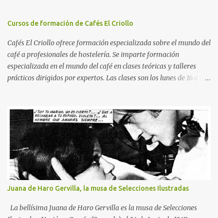
venturus cuncta stricte discussurus! Día de ira aquel día en que los
siglos serán reducidos a cenizas, como profetizó David con la
Cursos de formación de Cafés El Criollo
Sibila. Cuánto terror habrá en el futuro cuando venga el Juez a
exigirnos cuentas, rigurosamente! 4.- ...
Cafés El Criollo ofrece formación especializada sobre el mundo del
café a profesionales de hostelería. Se imparte formación
especializada en el mundo del café en clases teóricas y talleres
prácticos dirigidos por expertos. Las clases son los lunes de 16 a 20
horas y los jueves de 9 a 13 horas, para un grupo máximo de 6
personas. Durante la primera hora se lleva a cabo una introducción
general al mundo del café apoyada en material audiovisual
seleccionado. El profesor es Santiago Lascasas, actual director
gerente de El Criollo. Temas Teórico •Café Verde: Introducción,
botánica, arábica vs robusta, cultivo, la cereza, recolección y
beneficiado. •Comercio del Café Verde: Principales países,
producto, café verde, tueste de café y torrefacto. •Café Tostado.
•Cafeína y Descafeinado. •El Café en Hostelería. Café Espresso,
Juana de Haro Gervilla, la musa de Selecciones Ilustradas
mezcla de café, el agua, temperatura y presión, el molino, la crema,
la taza, resumen. •¿Qué es un barista? Visualización del vídeo del
La bellísima Juana de Haro Gervilla es la musa de Selecciones