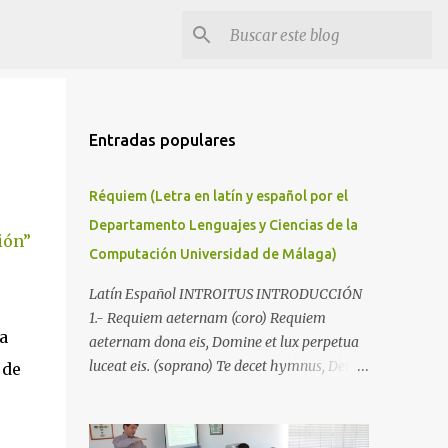
Entradas populares
Réquiem (Letra en latín y español por el
Departamento Lenguajes y Ciencias de la
ión”
Computación Universidad de Málaga)
Latín Español INTROITUS INTRODUCCIÓN
1.- Requiem aeternam (coro) Requiem
a
aeternam dona eis, Domine et lux perpetua
luceat eis. (soprano) Te decet hymnus, Deus,
 de
in Sion (Salmo 63) et tibi reddetur votum in
Ierusalem. (coro) exaudi orationem meam,
ad te omnis caro veniet. Dales el descanso